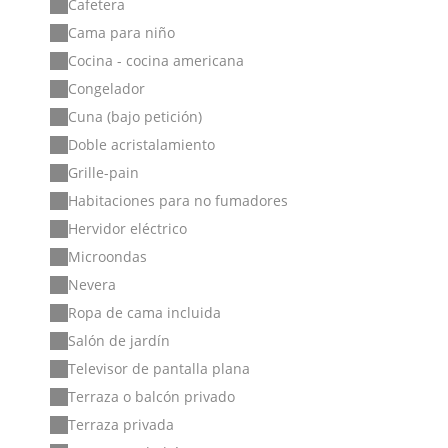
Cafetera
Cama para niño
Cocina - cocina americana
Congelador
Cuna (bajo petición)
Doble acristalamiento
Grille-pain
Habitaciones para no fumadores
Hervidor eléctrico
Microondas
Nevera
Ropa de cama incluida
Salón de jardín
Televisor de pantalla plana
Terraza o balcón privado
Terraza privada