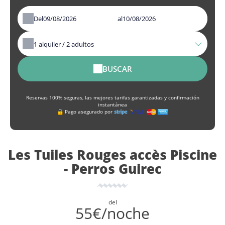
Del
al
1
alquiler /
2
adultos
BUSCAR
Reservas 100% seguras, las mejores tarifas garantizadas y confirmación
instantánea
Pago asegurado por
Les Tuiles Rouges accès Piscine
- Perros Guirec
del
55€/noche