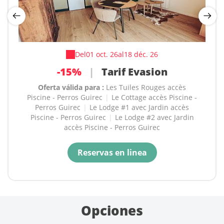
Del
Del
20 août 26
01 oct. 26
al
al
18 déc. 26
26 mars 27
-20%
-15%
|
Réduction à la semaine
|
Tarif Evasion
Oferta válida para :
Oferta válida para :
Les Tuiles Rouges accès
Les Tuiles Rouges accès
Piscine - Perros Guirec
Piscine - Perros Guirec
|
|
Le Cottage accès Piscine -
Le Cottage accès Piscine -
Perros Guirec
Perros Guirec
|
|
Le Lodge #1 avec Jardin accès
Le Lodge #1 avec Jardin accès
Piscine - Perros Guirec
Piscine - Perros Guirec
|
|
Le Lodge #2 avec Jardin
Le Lodge #2 avec Jardin
accès Piscine - Perros Guirec
accès Piscine - Perros Guirec
|
La Villa avec Jardin
accès Piscine - Perros Guirec
Reservas en linea
Reservas en linea
Opciones