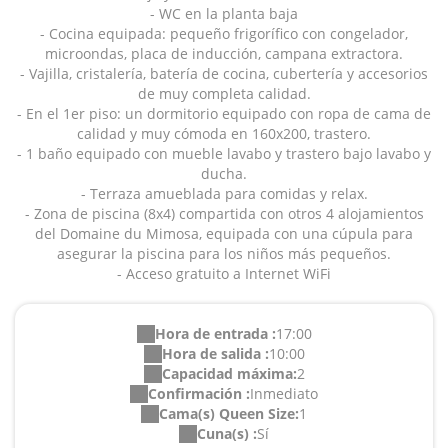
- WC en la planta baja
- Cocina equipada: pequeño frigorífico con congelador,
microondas, placa de inducción, campana extractora.
- Vajilla, cristalería, batería de cocina, cubertería y accesorios
de muy completa calidad.
- En el 1er piso: un dormitorio equipado con ropa de cama de
calidad y muy cómoda en 160x200, trastero.
- 1 baño equipado con mueble lavabo y trastero bajo lavabo y
ducha.
- Terraza amueblada para comidas y relax.
- Zona de piscina (8x4) compartida con otros 4 alojamientos
del Domaine du Mimosa, equipada con una cúpula para
asegurar la piscina para los niños más pequeños.
- Acceso gratuito a Internet WiFi
Hora de entrada :
17:00
Hora de salida :
10:00
Capacidad máxima:
2
Confirmación :
Inmediato
Cama(s) Queen Size:
1
Cuna(s) :
Sí