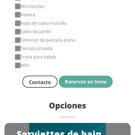
Microondas
Nevera
Ropa de cama incluida
Salón de jardín
Televisor de pantalla plana
Terraza privada
Trona para bebés
WiFi
Reservas en linea
Contacto
Opciones
Serviettes de bain