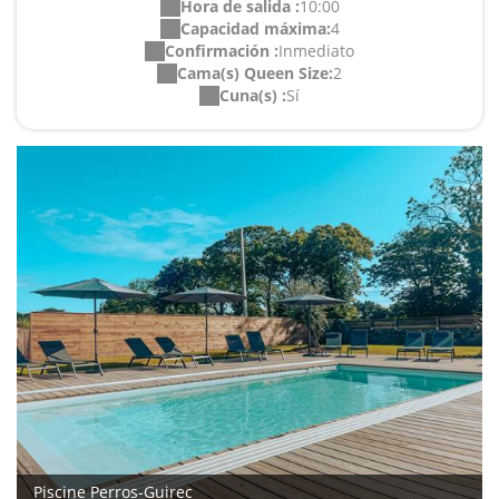
Hora de salida :
10:00
Capacidad máxima:
4
Confirmación :
Inmediato
Cama(s) Queen Size:
2
Cuna(s) :
Sí
Piscine Perros-Guirec