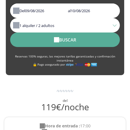
Del
al
1
alquiler /
2
adultos
BUSCAR
Reservas 100% seguras, las mejores tarifas garantizadas y confirmación
instantánea
Pago asegurado por
del
119€/noche
Hora de entrada :
17:00