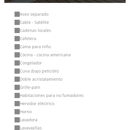
Aseo separado
Cable - Satélite
Cadenas locales
Cafetera
Cama para niño
Cocina - cocina americana
Congelador
Cuna (bajo petición)
Doble acristalamiento
Grille-pain
Habitaciones para no fumadores
Hervidor eléctrico
Horno
Lavadora
Lavavajillas