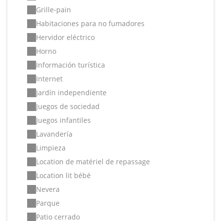
Grille-pain
Habitaciones para no fumadores
Hervidor eléctrico
Horno
Información turística
Internet
Jardín independiente
Juegos de sociedad
Juegos infantiles
Lavandería
Limpieza
Location de matériel de repassage
Location lit bébé
Nevera
Parque
Patio cerrado