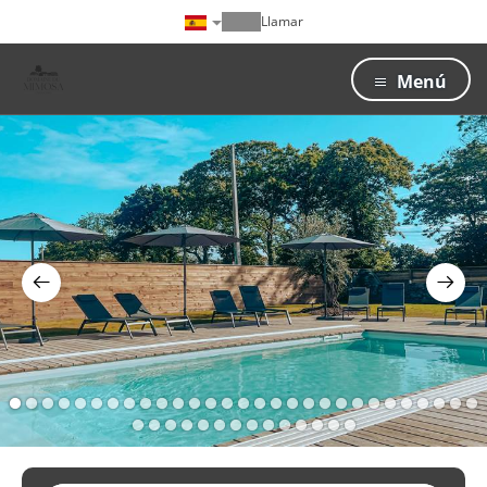
Llamar
Menú
1
2
3
4
5
6
7
8
9
10
11
12
13
14
15
16
17
18
19
20
21
22
23
24
25
26
27
28
29
30
31
32
33
34
35
36
37
38
39
40
41
42
43