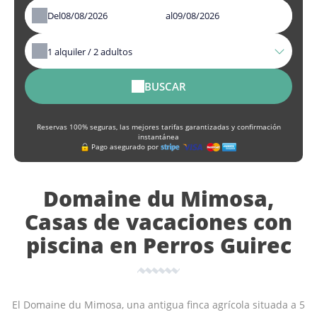
Del
al
1
alquiler /
2
adultos
BUSCAR
Reservas 100% seguras, las mejores tarifas garantizadas y confirmación
instantánea
Pago asegurado por
Domaine du Mimosa,
Casas de vacaciones con
piscina en Perros Guirec
El Domaine du Mimosa, una antigua finca agrícola situada a 5