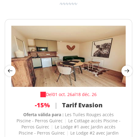
Del
Del
20 août 26
01 oct. 26
al
al
18 déc. 26
26 mars 27
-20%
-15%
|
Réduction à la semaine
|
Tarif Evasion
Oferta válida para :
Oferta válida para :
Les Tuiles Rouges accès
Les Tuiles Rouges accès
Piscine - Perros Guirec
Piscine - Perros Guirec
|
|
Le Cottage accès Piscine -
Le Cottage accès Piscine -
Perros Guirec
Perros Guirec
|
|
Le Lodge #1 avec Jardin accès
Le Lodge #1 avec Jardin accès
Piscine - Perros Guirec
Piscine - Perros Guirec
|
|
Le Lodge #2 avec Jardin
Le Lodge #2 avec Jardin