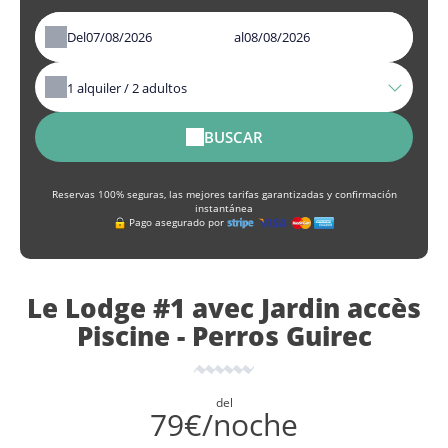
Del
al
1
alquiler /
2
adultos
BUSCAR
Reservas 100% seguras, las mejores tarifas garantizadas y confirmación
instantánea
Pago asegurado por
Le Lodge #1 avec Jardin accès
Piscine - Perros Guirec
del
79€/noche