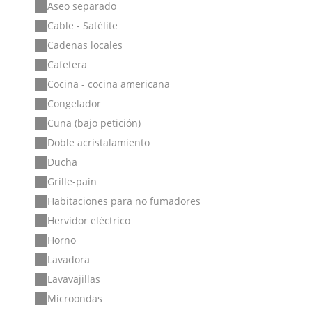
Aseo separado
Cable - Satélite
Cadenas locales
Cafetera
Cocina - cocina americana
Congelador
Cuna (bajo petición)
Doble acristalamiento
Ducha
Grille-pain
Habitaciones para no fumadores
Hervidor eléctrico
Horno
Lavadora
Lavavajillas
Microondas