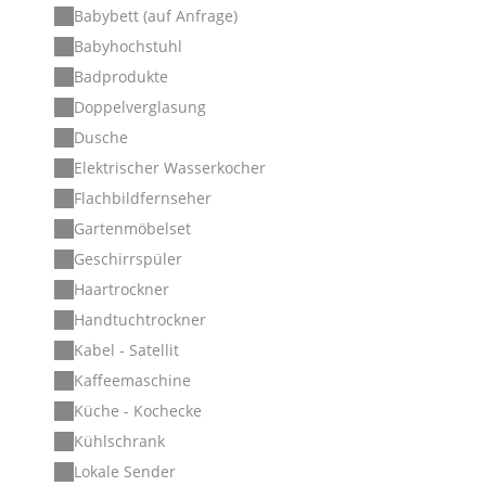
Babybett (auf Anfrage)
Babyhochstuhl
Badprodukte
Doppelverglasung
Dusche
Elektrischer Wasserkocher
Flachbildfernseher
Gartenmöbelset
Geschirrspüler
Haartrockner
Handtuchtrockner
Kabel - Satellit
Kaffeemaschine
Küche - Kochecke
Kühlschrank
Lokale Sender