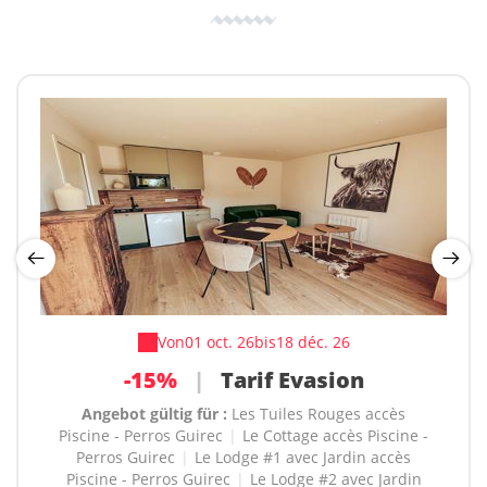
Von
Von
20 août 26
01 oct. 26
bis
bis
18 déc. 26
26 mars 27
-20%
-15%
|
Réduction à la semaine
|
Tarif Evasion
Angebot gültig für :
Angebot gültig für :
Les Tuiles Rouges accès
Les Tuiles Rouges accès
Piscine - Perros Guirec
Piscine - Perros Guirec
|
|
Le Cottage accès Piscine -
Le Cottage accès Piscine -
Perros Guirec
Perros Guirec
|
|
Le Lodge #1 avec Jardin accès
Le Lodge #1 avec Jardin accès
Piscine - Perros Guirec
Piscine - Perros Guirec
|
|
Le Lodge #2 avec Jardin
Le Lodge #2 avec Jardin