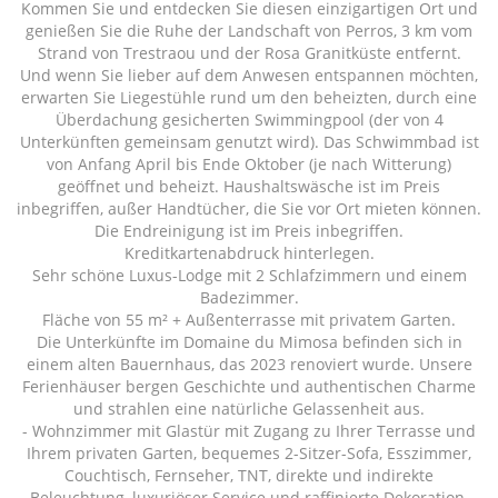
Kommen Sie und entdecken Sie diesen einzigartigen Ort und
genießen Sie die Ruhe der Landschaft von Perros, 3 km vom
Strand von Trestraou und der Rosa Granitküste entfernt.
Und wenn Sie lieber auf dem Anwesen entspannen möchten,
erwarten Sie Liegestühle rund um den beheizten, durch eine
Überdachung gesicherten Swimmingpool (der von 4
Unterkünften gemeinsam genutzt wird). Das Schwimmbad ist
von Anfang April bis Ende Oktober (je nach Witterung)
geöffnet und beheizt. Haushaltswäsche ist im Preis
inbegriffen, außer Handtücher, die Sie vor Ort mieten können.
Die Endreinigung ist im Preis inbegriffen.
Kreditkartenabdruck hinterlegen.
Sehr schöne Luxus-Lodge mit 2 Schlafzimmern und einem
Badezimmer.
Fläche von 55 m² + Außenterrasse mit privatem Garten.
Die Unterkünfte im Domaine du Mimosa befinden sich in
einem alten Bauernhaus, das 2023 renoviert wurde. Unsere
Ferienhäuser bergen Geschichte und authentischen Charme
und strahlen eine natürliche Gelassenheit aus.
- Wohnzimmer mit Glastür mit Zugang zu Ihrer Terrasse und
Ihrem privaten Garten, bequemes 2-Sitzer-Sofa, Esszimmer,
Couchtisch, Fernseher, TNT, direkte und indirekte
Beleuchtung, luxuriöser Service und raffinierte Dekoration.