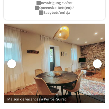
Bestätigung :
Sofort
Queensize-Bett(en):
2
Babybett(en) :
Ja
Maison de vacances à Perros-Guirec