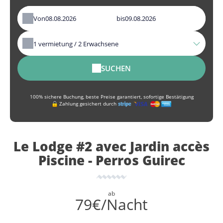
Von
bis
1
vermietung /
2
Erwachsene
SUCHEN
100% sichere Buchung, beste Preise garantiert, sofortige Bestätigung
Zahlung gesichert durch
Le Lodge #2 avec Jardin accès
Piscine - Perros Guirec
ab
79€/Nacht