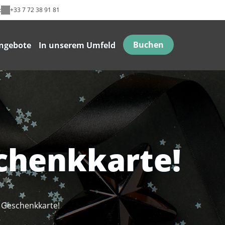
t
+33 7 72 38 91 81
Buchen
ngebote
In unserem Umfeld
chenkkarte!
e Geschenkkarte!