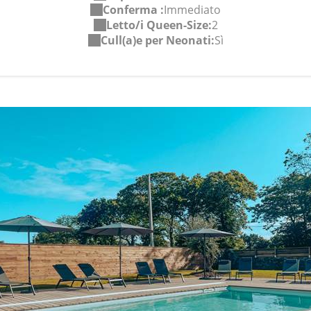
Conferma :
Immediato
Letto/i Queen-Size:
2
Cull(a)e per Neonati:
Sì