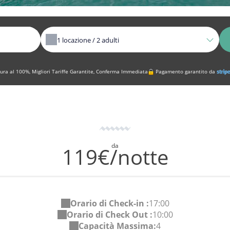
1
locazione /
2
adulti
ura al 100%, Migliori Tariffe Garantite, Conferma Immediata
Pagamento garantito da
da
119€/notte
Orario di Check-in :
17:00
Orario di Check Out :
10:00
Capacità Massima:
4