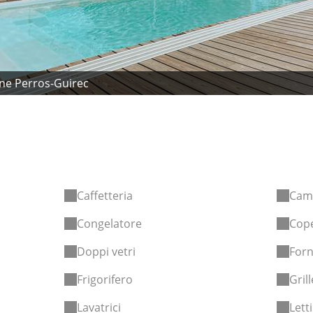
ine Perros-Guirec
Caffetteria
Cam
Congelatore
Cope
Doppi vetri
For
Frigorifero
Gril
Lavatrici
Lett