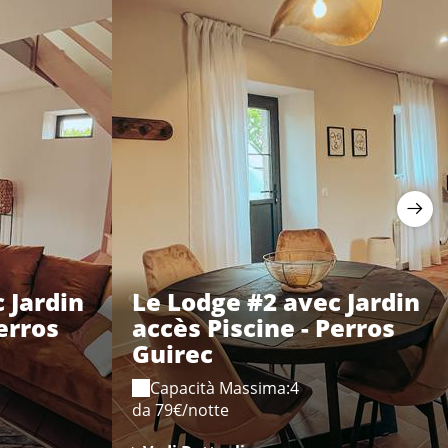
 Jardin
Le Lodge #2 avec Jardin
erros
accès Piscine - Perros
Guirec
Capacità Massima:4
da 79€/notte