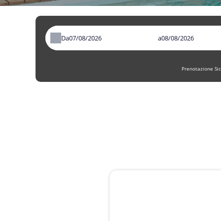
Da
a
Prenotazione Sic