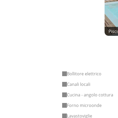
Pisc
Bollitore elettrico
Canali locali
Cucina - angolo cottura
Forno microonde
Lavastoviglie