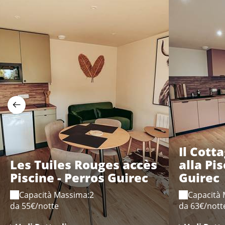
Il Cott
Les Tuiles Rouges accès
alla Pis
Piscine - Perros Guirec
Guirec
Capacità Massima:2
Capacità
da 55€/notte
da 63€/nott