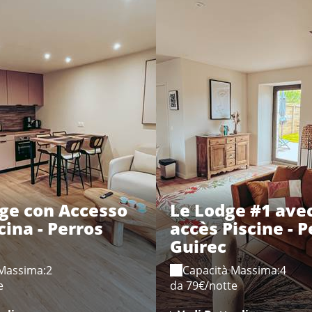
age con Accesso
Le Lodge #1 avec
cina - Perros
accès Piscine - P
Guirec
 Massima:2
Capacità Massima:4
e
da 79€/notte