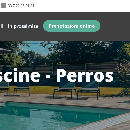
i
+33 7 72 38 91 81
Prenotazioni online
li
In prossimita
scine - Perros