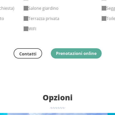
chiesta)
Salone giardino
Segg
tto
Terrazza privata
Toil
WiFi
Prenotazioni online
Contatti
Opzioni