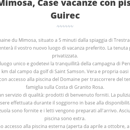
imosa, Case vacanze con pis
Guirec
maine du Mimosa, situato a 5 minuti dalla spiaggia di Trest
venterà il vostro nuovo luogo di vacanza preferito. La tenu
privatizzata.
luogo unico e godetevi la tranquillità della campagna di Per
5 km dal campo da golf di Saint Samson. Vera e propria oasi d
on accesso alla piscina del Domaine per trascorrere del tem
famiglia sulla Costa di Granito Rosa.
n servizio di qualità: prodotti di benvenuto forniti. La pulizia
essere effettuata durante il soggiorno in base alla disponibili
zuola sono fornite e i letti vengono preparati all'arrivo. Asc
piscina sono extra.
nno accesso alla piscina esterna (aperta da aprile a ottobre, 