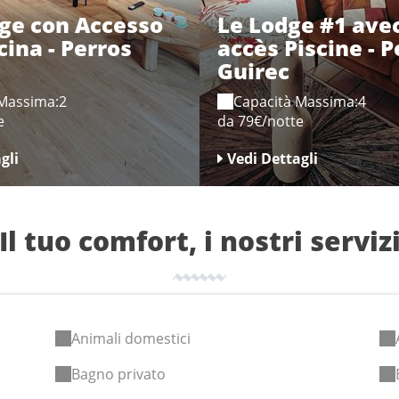
age con Accesso
Le Lodge #1 avec
cina - Perros
accès Piscine - P
Guirec
 Massima:2
Capacità Massima:4
e
da 79€/notte
gli
Vedi Dettagli
Il tuo comfort, i nostri serviz
Animali domestici
Bagno privato