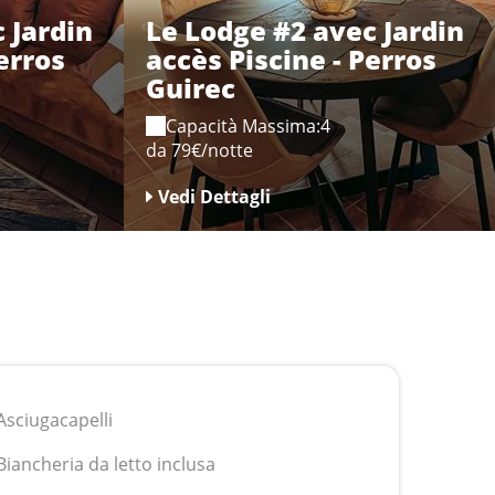
 Jardin
Le Lodge #2 avec Jardin
erros
accès Piscine - Perros
Guirec
Capacità Massima:4
da 79€/notte
Vedi Dettagli
i
Asciugacapelli
Biancheria da letto inclusa