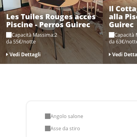
Il Cott
Les Tuiles Rouges accès
alla Pis
Piscine - Perros Guirec
Guirec
Capacità Massima:2
Capacità
da 55€/notte
da 63€/nott
Vedi Dettagli
Vedi Detta
Angolo salone
Asse da stiro