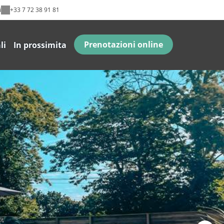
i
+33 7 72 38 91 81
Prenotazioni online
li
In prossimita