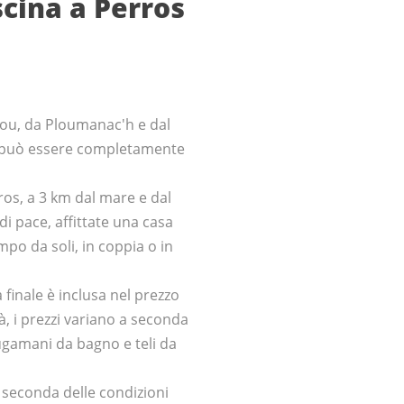
cina a Perros
raou, da Ploumanac'h e dal
ta può essere completamente
ros, a 3 km dal mare e dal
i pace, affittate una casa
po da soli, in coppia o in
 finale è inclusa nel prezzo
tà, i prezzi variano a seconda
iugamani da bagno e teli da
a seconda delle condizioni