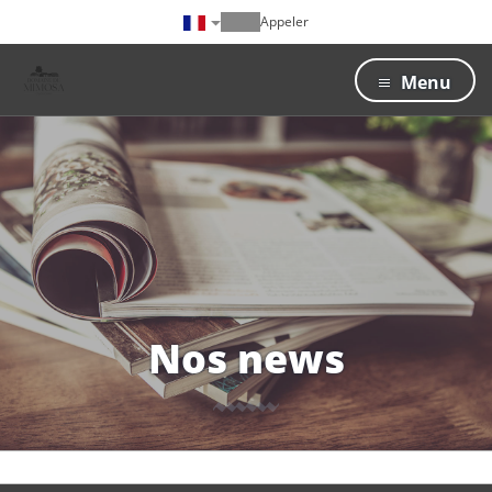
Appeler
Menu
Nos news