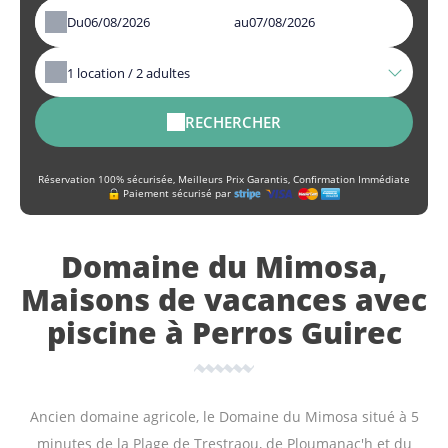
Du
au
1
location /
2
adultes
RECHERCHER
Réservation 100% sécurisée, Meilleurs Prix Garantis, Confirmation Immédiate
Paiement sécurisé par
Domaine du Mimosa,
Maisons de vacances avec
piscine à Perros Guirec
Ancien domaine agricole, le Domaine du Mimosa situé à 5
minutes de la Plage de Trestraou, de Ploumanac'h et du