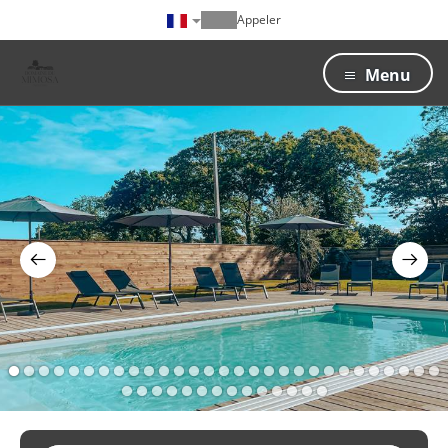
Appeler
Menu
1
2
3
4
5
6
7
8
9
10
11
12
13
14
15
16
17
18
19
20
21
22
23
24
25
26
27
28
29
30
31
32
33
34
35
36
37
38
39
40
41
42
43