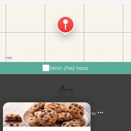
Venir chez nous
Domaine du Mimosa Perros Guirec
26 Route De Kroaz Ar Varen,
22700 PERROS GUIREC - FRANCE