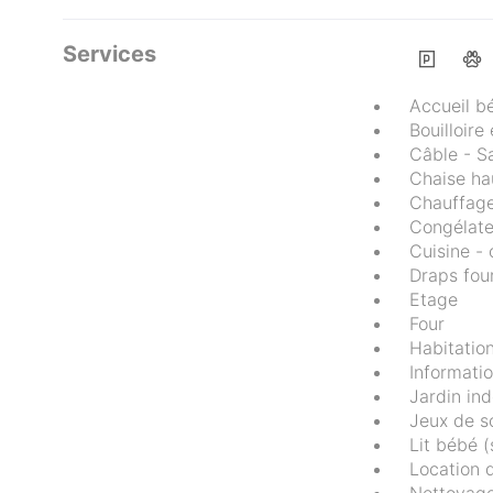
Services
Accueil b
Bouilloire
Câble - Sa
Chaise ha
Chauffag
Congélate
Cuisine - 
Draps fou
Etage
Four
Habitatio
Informatio
Jardin in
Jeux de s
Lit bébé 
Location 