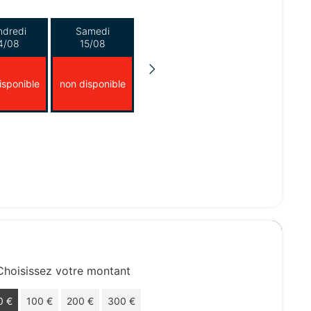
ndredi
Samedi
4/08
15/08
isponible
non disponible
Choisissez votre montant
0 €
100 €
200 €
300 €