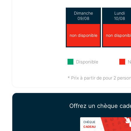
Dimanche
Lundi
09/08
10/08
non disponible
non disponib
Disponible
N
* Prix à partir de pour 2 perso
Offrez un chèque cad
CHÈQUE
CADEAU