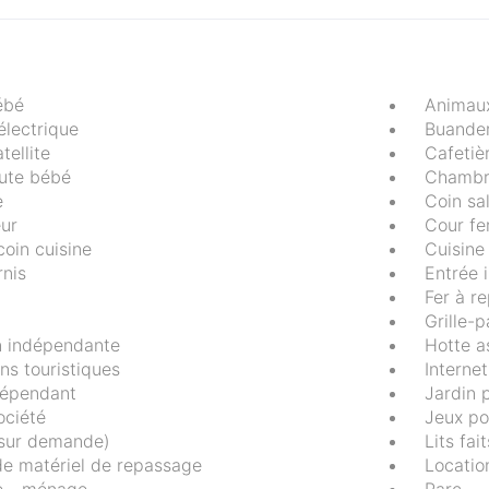
ébé
Animau
 électrique
Buander
tellite
Cafetiè
ute bébé
Chambr
e
Coin sa
ur
Cour f
coin cuisine
Cuisine
rnis
Entrée 
Fer à r
Grille-p
n indépendante
Hotte a
ns touristiques
Internet
dépendant
Jardin 
ociété
Jeux po
(sur demande)
Lits fait
de matériel de repassage
Locatio