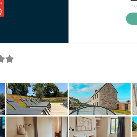
UR
Chè
0