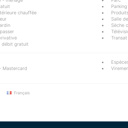
e - ménage
Parc
atuit
Parking
térieure chauffée
Produit
teur
Salle de
ardin
Sèche 
epasser
Télévis
rivative
Transat 
 débit gratuit
Espèce
- Mastercard
Vireme
Français