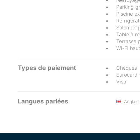
Nettoyag
Parking gr
Piscine ex
Réfrigéra
Salon de j
Table à r
Terrasse p
Wi-Fi haut
Types de paiement
Chèques
Eurocard 
Visa
Langues parlées
Anglais