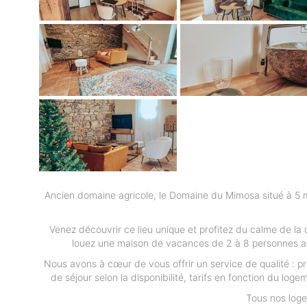
Ancien domaine agricole, le Domaine du Mimosa situé à 5 m
Venez découvrir ce lieu unique et profitez du calme de la
louez une maison de vacances de 2 à 8 personnes av
Nous avons à cœur de vous offrir un service de qualité : pr
de séjour selon la disponibilité, tarifs en fonction du logem
Tous nos loge