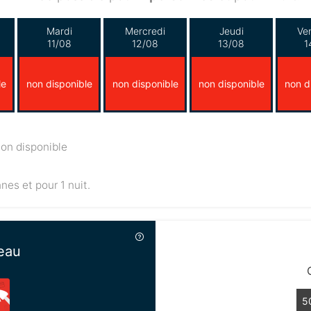
Mardi
Mercredi
Jeudi
Ve
11/08
12/08
13/08
1
le
non disponible
non disponible
non disponible
non d
on disponible
nnes et pour 1 nuit.
eau
5