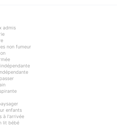
x admis
ie
re
es non fumeur
lon
ermée
 indépendante
indépendante
epasser
ain
spirante
paysager
ur enfants
s à l'arrivée
n lit bébé