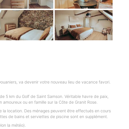
ouaniers, va devenir votre nouveau lieu de vacance favori.
 de 5 km du Golf de Saint Samson. Véritable havre de paix,
 amoureux ou en famille sur la Côte de Granit Rose.
 de la location. Des ménages peuvent être effectués en cours
rviettes de bains et serviettes de piscine sont en supplément.
lon la météo).