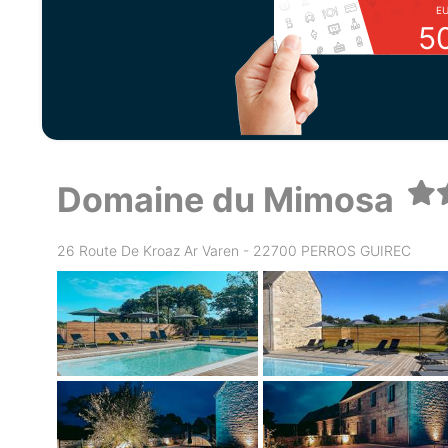
E
5
Domaine du Mimosa
26 Route De Kroaz Ar Varen - 22700 PERROS GUIREC