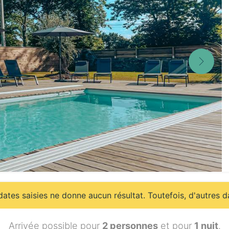
ates saisies ne donne aucun résultat. Toutefois, d'autres d
Arrivée possible pour
2 personnes
et pour
1 nuit
.