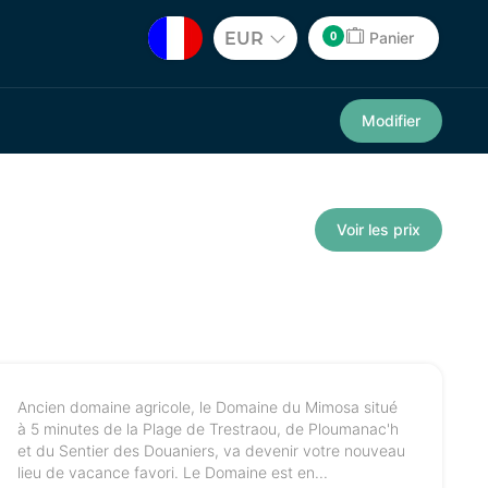
0
EUR
Panier
Modifier
Voir les prix
Ancien domaine agricole, le Domaine du Mimosa situé
à 5 minutes de la Plage de Trestraou, de Ploumanac'h
et du Sentier des Douaniers, va devenir votre nouveau
lieu de vacance favori. Le Domaine est en...