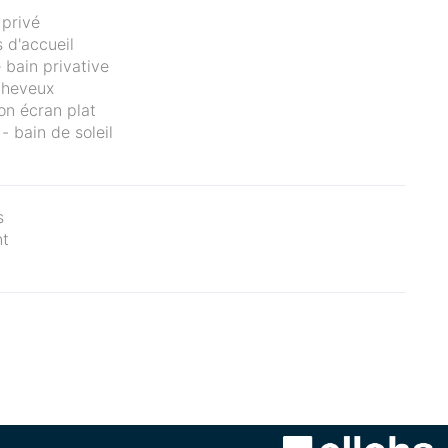
 privé
s d'accueil
 bain privative
cheveux
ion écran plat
- bain de soleil
s
nt