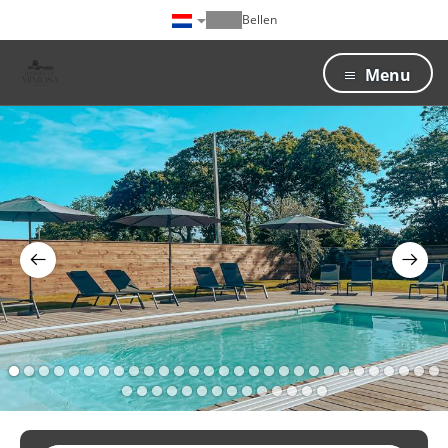
Bellen
Menu
1
2
3
4
5
6
7
8
9
10
11
12
13
14
15
16
17
18
19
20
21
22
23
24
25
26
27
28
29
30
31
32
33
34
35
36
37
38
39
40
41
42
43