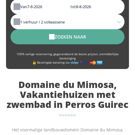
Van
tot
1
verhuur /
2
volwassene
ZOEKEN NAAR
100% veilige reservering, gegarandeerd de beste prijzen, onmiddellijke
bevestiging
Beveiligde betaling via
Domaine du Mimosa,
Vakantiehuizen met
zwembad in Perros Guirec
Het voormalige landbouwdomein Domaine du Mimosa,