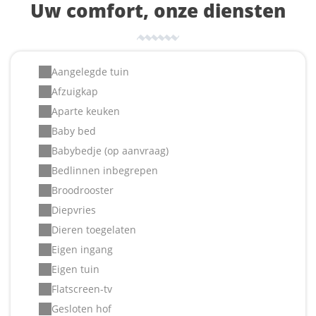
Uw comfort, onze diensten
Aangelegde tuin
Afzuigkap
Aparte keuken
Baby bed
Babybedje (op aanvraag)
Bedlinnen inbegrepen
Broodrooster
Diepvries
Dieren toegelaten
Eigen ingang
Eigen tuin
Flatscreen-tv
Gesloten hof