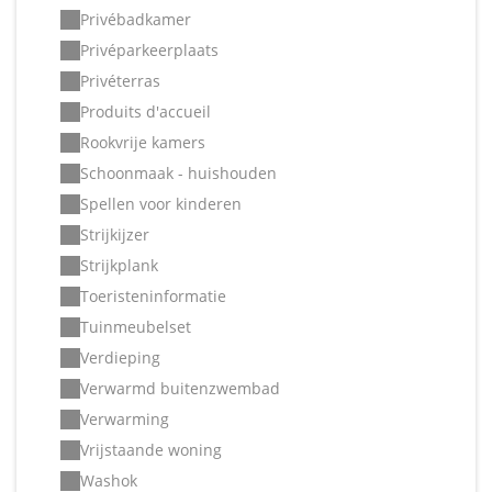
Privébadkamer
Privéparkeerplaats
Privéterras
Produits d'accueil
Rookvrije kamers
Schoonmaak - huishouden
Spellen voor kinderen
Strijkijzer
Strijkplank
Toeristeninformatie
Tuinmeubelset
Verdieping
Verwarmd buitenzwembad
Verwarming
Vrijstaande woning
Washok