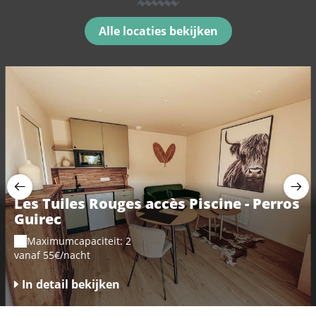
Alle locaties bekijken
Les Tuiles Rouges accès Piscine - Perros
Guirec
Maximumcapaciteit: 2
vanaf 55€/nacht
In detail bekijken