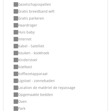
Gezelschapsspellen
Gratis breedband wifi
Gratis parkeren
Haardroger
Huis baby
Internet
Kabel - Satelliet
Keuken - kookhoek
Kinderstoel
Koelkast
Koffiezetapparaat
Ligstoel - zonnebaden
Location de matériel de repassage
Opgemaakte bedden
Oven
Park